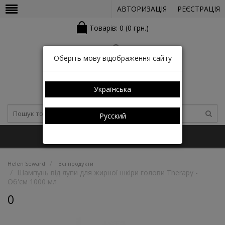
АВТОРИЗАЦІЯ
РЕЄСТРАЦІЯ
Товарів: 0 (0 грн.)
Оберіть мову відображення сайту
Українська
Русский
+38 (050) 352-03-05 (КАТАЛОГ)
Helen Seward
Всі продукти
Шампунь від лупи для жирної шкіри голови Therapy -
Об'єм 1000 мл
0