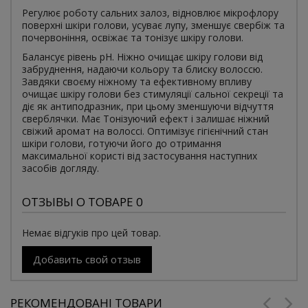
Регулює роботу сальних залоз, відновлює мікрофлору
поверхні шкіри голови, усуває лупу, зменшує свербіж та
почервоніння, освіжає та тонізує шкіру голови.
Балансує рівень pH. Ніжно очищає шкіру голови від
забруднення, надаючи кольору та блиску волоссю.
Завдяки своєму ніжному та ефективному впливу
очищає шкіру голови без стимуляції сальної секреції та
діє як антиподразник, при цьому зменшуючи відчуття
сверблячки. Має Тонізуючий ефект і залишає ніжний
свіжий аромат на волоссі. Оптимізує гігієнічний стан
шкіри голови, готуючи його до отримання
максимальної користі від застосування наступних
засобів догляду.
ОТЗЫВЫ О ТОВАРЕ 0
Немає відгуків про цей товар.
Добавить свой отзыв
РЕКОМЕНДОВАНІ ТОВАРИ