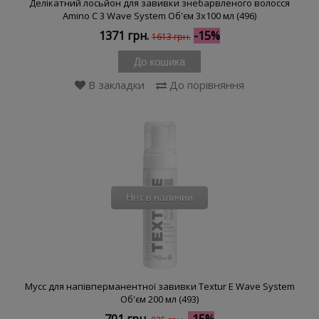
Делікатний лосьйон для завивки знебарвленого волосся
Amino C 3 Wave System Об'єм 3x100 мл (496)
1371 грн.
-15%
1613 грн.
До кошика
В закладки
До порівняння
Нет в наличии
Муcc для напівперманентної завивки Textur E Wave System
Об'єм 200 мл (493)