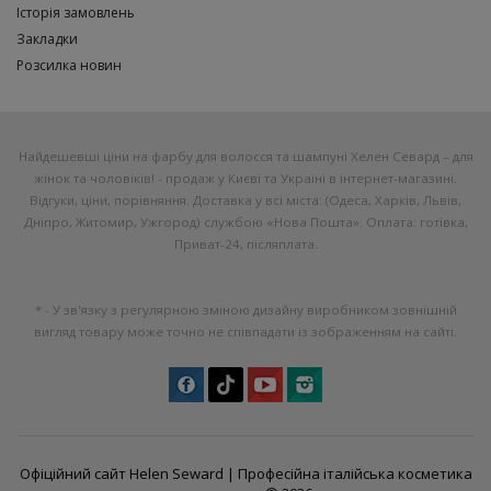
Історія замовлень
Закладки
Розсилка новин
Найдешевші ціни на фарбу для волосся та шампуні Хелен Севард – для
жінок та чоловіків! - продаж у Києві та Україні в інтернет-магазині.
Відгуки, ціни, порівняння. Доставка у всі міста: (Одеса, Харків, Львів,
Дніпро, Житомир, Ужгород) службою «Нова Пошта». Оплата: готівка,
Приват-24, післяплата.
* - У зв'язку з регулярною зміною дизайну виробником зовнішній
вигляд товару може точно не співпадати із зображенням на сайті.
Офіційний сайт Helen Seward |
Професійна італійська косметика