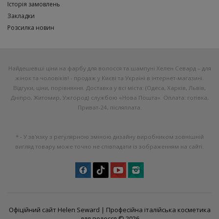
Історія замовлень
Закладки
Розсилка новин
Найдешевші ціни на фарбу для волосся та шампуні Хелен Севард – для
жінок та чоловіків! - продаж у Києві та Україні в інтернет-магазині.
Відгуки, ціни, порівняння. Доставка у всі міста: (Одеса, Харків, Львів,
Дніпро, Житомир, Ужгород) службою «Нова Пошта». Оплата: готівка,
Приват-24, післяплата.
* - У зв'язку з регулярною зміною дизайну виробником зовнішній
вигляд товару може точно не співпадати із зображенням на сайті.
Офіційний сайт Helen Seward |
Професійна італійська косметика
для волосся
© 2026