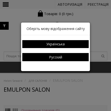
АВТОРИЗАЦІЯ
РЕЄСТРАЦІЯ
Товарів: 0 (0 грн.)
Оберіть мову відображення сайту
Українська
Русский
+38 (050) 352-03-05 (КАТАЛОГ)
EMULPON SALON
Helen Seward
ДЛЯ САЛОНІВ
EMULPON SALON
Порівняння товарів (0)