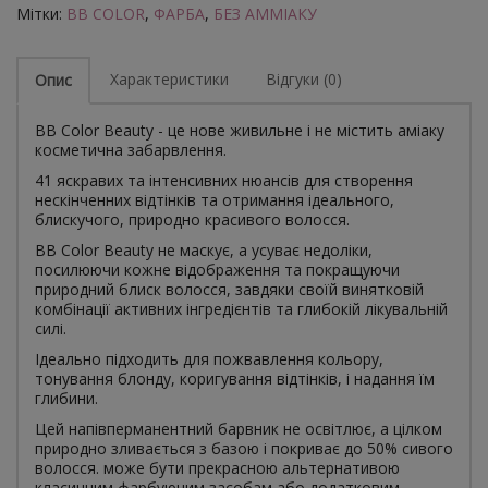
Мітки:
BB COLOR
,
ФАРБА
,
БЕЗ АММІАКУ
Характеристики
Відгуки (0)
Опис
BB Color Beauty - це нове живильне і не містить аміаку
косметична забарвлення.
41 яскравих та інтенсивних нюансів для створення
нескінченних відтінків та отримання ідеального,
блискучого, природно красивого волосся.
BB Color Beauty не маскує, а усуває недоліки,
посилюючи кожне відображення та покращуючи
природний блиск волосся, завдяки своїй винятковій
комбінації активних інгредієнтів та глибокій лікувальній
силі.
Ідеально підходить для пожвавлення кольору,
тонування блонду, коригування відтінків, і надання їм
глибини.
Цей напівперманентний барвник не освітлює, а цілком
природно зливається з базою і покриває до 50% сивого
волосся. може бути прекрасною альтернативою
класичним фарбуючим засобам або додатковим