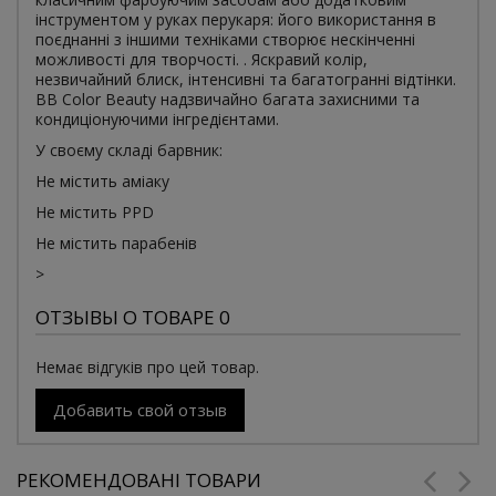
інструментом у руках перукаря: його використання в
поєднанні з іншими техніками створює нескінченні
можливості для творчості. . Яскравий колір,
незвичайний блиск, інтенсивні та багатогранні відтінки.
BB Color Beauty надзвичайно багата захисними та
кондиціонуючими інгредієнтами.
У своєму складі барвник:
Не містить аміаку
Не містить PPD
Не містить парабенів
>
ОТЗЫВЫ О ТОВАРЕ 0
Немає відгуків про цей товар.
Добавить свой отзыв
РЕКОМЕНДОВАНІ ТОВАРИ