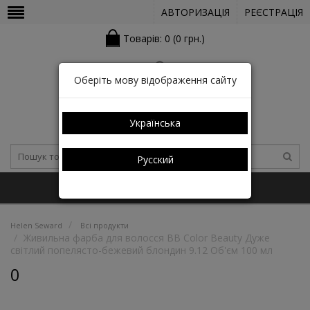
АВТОРИЗАЦІЯ
РЕЄСТРАЦІЯ
Товарів: 0 (0 грн.)
Оберіть мову відображення сайту
Українська
Русский
+38 (050) 352-03-05 (КАТАЛОГ)
Helen Seward
Всі продукти
Живильна фарба для волосся BB Color Beauty Дуже
світлий попелясто-бежевий блондин 9.12 Об'єм 100 мл
0