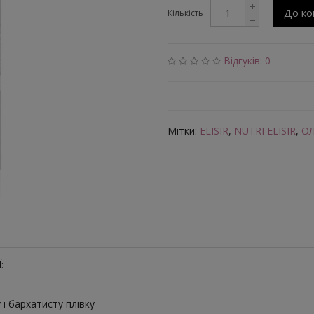
До к
Кількість
Відгуків: 0
Мітки:
ELISIR
,
NUTRI ELISIR
,
ОЛ
:
і бархатисту плівку