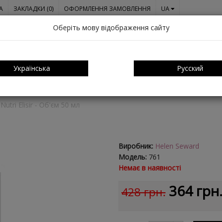
A
ЗАКЛАДКИ (0)
ОФОРМЛЕННЯ ЗАМОВЛЕННЯ
UA
Оберіть мову відображення сайту
Українська
Русский
ОЛОССЯМ
ПРО НАС
СЕРТИФІКАТИ
ОПЛАТА І ДОСТАВКА
utri Elisir - Об'єм 50 мл
Виробник:
Helen Seward
Модель:
761
Немає в наявності
364 грн
428 грн.