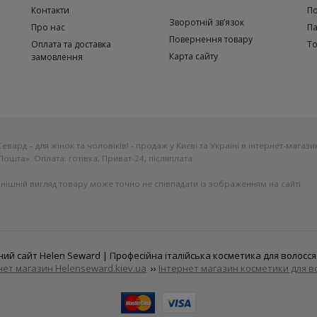
Контакти
По
Зворотній зв’язок
Про нас
П
Повернення товару
Оплата та доставка
То
Карта сайту
замовлення
д – для жінок та чоловіків! - продаж у Києві та Україні в інтернет-магазині. 
ошта». Оплата: готівка, Приват-24, післяплата.
нішній вигляд товару може точно не співпадати із зображенням на сайті.
ний сайт Helen Seward |
Професійна італійська косметика для волосс
нет магазин Helenseward.kiev.ua
››
Інтернет магазин косметики для в