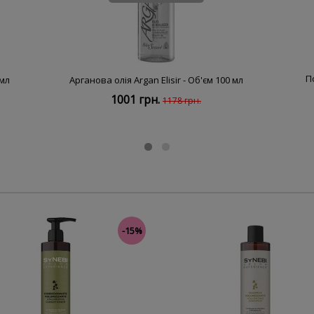
П
 мл
Арганова олія Argan Elisir - Об'єм 100 мл
1001 грн.
1178 грн.
-15%