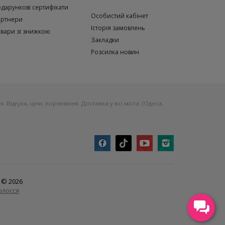
дарункові сертифікати
Особистий кабінет
артнери
Історія замовлень
вари зі знижкою
Закладки
Розсилка новин
Відгуки, ціни, порівняння. Доставка у всі міста: (Одеса,
я
© 2026
олосся