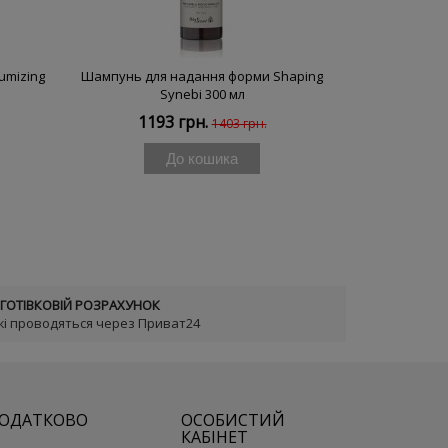
umizing
Шампунь для надання форми Shaping
Шампунь з
Synebi 300 мл
Smooth
1193 грн.
119
1403 грн.
До кошика
ГОТІВКОВІЙ РОЗРАХУНОК
жі проводяться через Приват24
ОДАТКОВО
ОСОБИСТИЙ
КАБІНЕТ