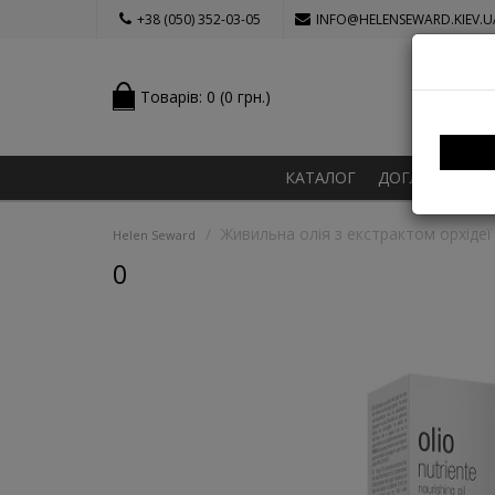
+38 (050) 352-03-05
INFO@HELENSEWARD.KIEV.U
Товарів: 0 (0 грн.)
КАТАЛОГ
ДОГЛЯД ЗА В
Живильна олія з екстрактом орхідеї N
Helen Seward
0