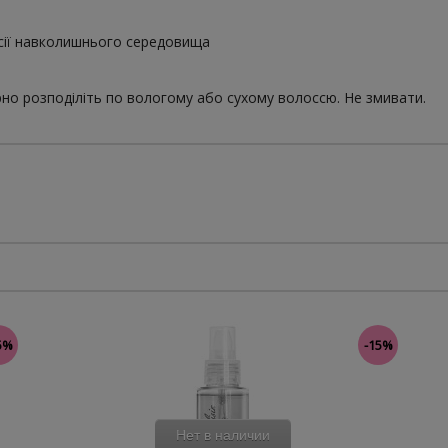
есії навколишнього середовища
ірно розподіліть по вологому або сухому волоссю. Не змивати.
5%
-15%
Нет в наличии