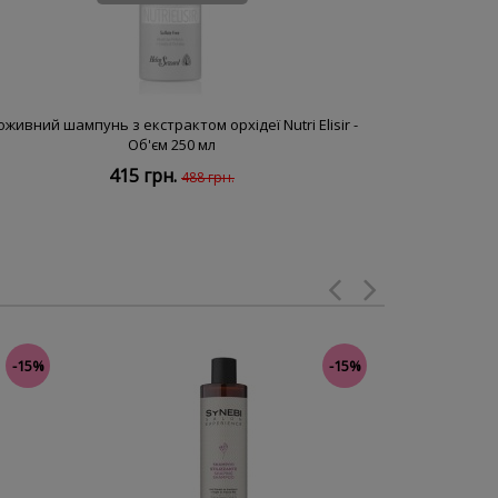
оживний шампунь з екстрактом орхідеї Nutri Elisir -
Поживна маска
Об'єм 250 мл
415 грн.
488 грн.
-15%
-15%