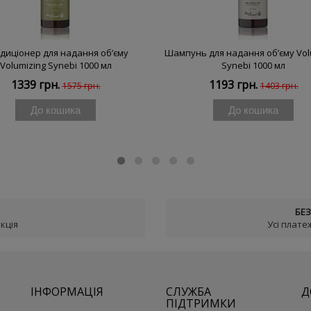
диціонер для надання об’єму
Шампунь для надання об’єму Vol
Volumizing Synebi 1000 мл
Synebi 1000 мл
1339 грн.
1193 грн.
1575 грн.
1403 грн.
До кошика
До кошика
БЕЗ
кція
Усі плате
ІНФОРМАЦІЯ
СЛУЖБА
Д
ПІДТРИМКИ