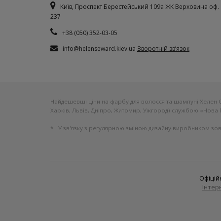
Київ, Проспект Берестейський 109а ЖК Верховина оф.
237
+38 (050) 352-03-05
info@helenseward.kiev.ua
Зворотній зв’язок
Найдешевші ціни на фарбу для волосся та шампуні Хелен Севар
Харків, Львів, Дніпро, Житомир, Ужгород) службою «Нова П
* - У зв'язку з регулярною зміною дизайну виробником зов
Офіцій
Інтер