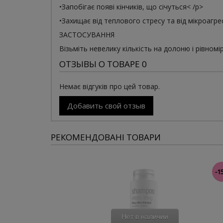
•Запобігає появі кінчиків, що січуться< /p>
•Захищає від теплового стресу та від мікроагр
ЗАСТОСУВАННЯ
Візьміть невелику кількість на долоню і рівном
ОТЗЫВЫ О ТОВАРЕ 0
Немає відгуків про цей товар.
Добавить свой отзыв
РЕКОМЕНДОВАНІ ТОВАРИ
-1
Нет в наличии