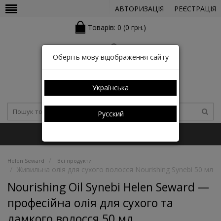
АВТОРИЗАЦІЯ
РЕЄСТРАЦІЯ
Товарів: 0 (0 грн.)
Оберіть мову відображення сайту
Українська
Русский
+38 (050) 352-03-05 (КАТАЛОГ)
Helen Seward
Всі продукти
Живильна олія для сухого волосся Nourishing Synebi 50 мл
Nourishing Oil Synebi Helen Seward —
професійна олія для сухого та
ламкого волосся 50 мл