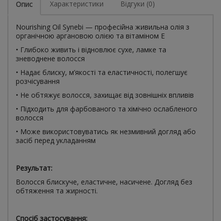
Характеристики
Відгуки (0)
Опис
Nourishing Oil Synebi — професійна живильна олія з
органічною аргановою олією та вітаміном Е
• Глибоко живить і відновлює сухе, ламке та
зневоднене волосся
• Надає блиску, м’якості та еластичності, полегшує
розчісування
• Не обтяжує волосся, захищає від зовнішніх впливів
• Підходить для фарбованого та хімічно ослабленого
волосся
• Може використовуватись як незмивний догляд або
засіб перед укладанням
Результат:
Волосся блискуче, еластичне, насичене. Догляд без
обтяження та жирності.
Спосіб застосування: