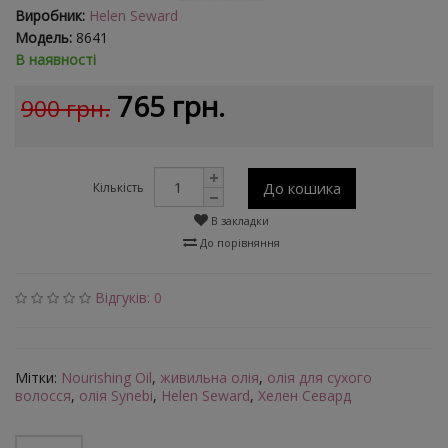
Виробник:
Helen Seward
Модель:
8641
В наявності
765 грн.
900 грн.
До кошика
Кількість
В закладки
До порівняння
Відгуків: 0
Мітки:
Nourishing Oil
,
живильна олія
,
олія для сухого
волосся
,
олія Synebi
,
Helen Seward
,
Хелен Севард