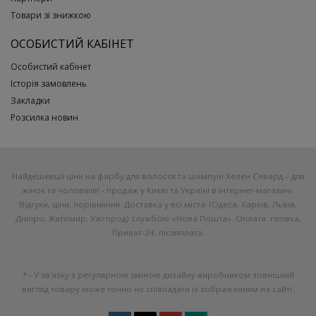
Товари зі знижкою
ОСОБИСТИЙ КАБІНЕТ
Особистий кабінет
Історія замовлень
Закладки
Розсилка новин
Найдешевші ціни на фарбу для волосся та шампуні Хелен Севард – для
жінок та чоловіків! - продаж у Києві та Україні в інтернет-магазині.
Відгуки, ціни, порівняння. Доставка у всі міста: (Одеса, Харків, Львів,
Дніпро, Житомир, Ужгород) службою «Нова Пошта». Оплата: готівка,
Приват-24, післяплата.
* - У зв'язку з регулярною зміною дизайну виробником зовнішній
вигляд товару може точно не співпадати із зображенням на сайті.