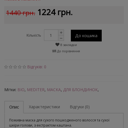
1224 грн.
1440 грн.
До кошика
Кількість
В закладки
До порівняння
Відгуків: 0
Мітки:
BIO
,
MEDITER
,
МАСКА
,
ДЛЯ БЛОНДИНОК
,
Характеристики
Відгуки (0)
Опис
Поживна маска для сухого пошкодженого волосся та сухої
шкіри голови, з екстрактом каштана.