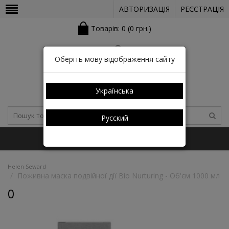
АВТОРИЗАЦІЯ
РЕЄСТРАЦІЯ
Товарів: 0 (0 грн.)
Оберіть мову відображення сайту
Українська
Русский
+38 (050) 352-03-05 (КАТАЛОГ)
Helen Seward
Поживна маска подвійної дії Bio Nurturing - Об'єм 1000 мл
0