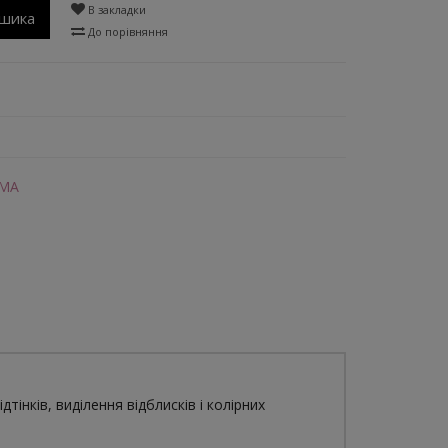
В закладки
ошика
До порівняння
GMA
інків, виділення відблисків і колірних