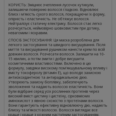
КОРИСТЬ: Зміцнює зчеплення лусочок кутикули,
залишаючи поверхню волосся гладкою. Відновлює
блиск і м'якість сухого волосся, покращуючи їх форму,
опірність і еластичність. Не обтяжує волосся.
Нейтралізує статичну електрику. Волосся стає легко
розчісується, неймовірно шовковистим при дотику,
невагомим і яскравим.
СПОСІБ ЗАСТОСУВАННЯ: Ця маска розроблена для
легкого застосування та швидкого висушування. Після
миття та висушування рушником нанести крем по всій
довжині волосся. Розчесати волосся. Залишити на 10-
15 хвилин, а потім змити і добре висушити.
косметичними властивостями. Включено в цю
формулу, завдяки високому пом'якшувальному впливу і
вмісту токоферолу (вітамін Е), що володіє захисною
антиоксидантною та антирадикальною дією.
Утворюють захисну біоплівку, забезпечують
зволоження та надають волоссю еластичність. Вони
були відібрані серед усіх рослинних протеїнів через
високий вміст цистину і цистеїну, сірковмісних
амінокислот з явною схожістю з протеїнами волосся.
Вони гарантують ефективну відновлюючу дію, надають
блиску та м'якості волоссю. Волосся виглядає все
краще і краще з кожним наступним застосуванням.