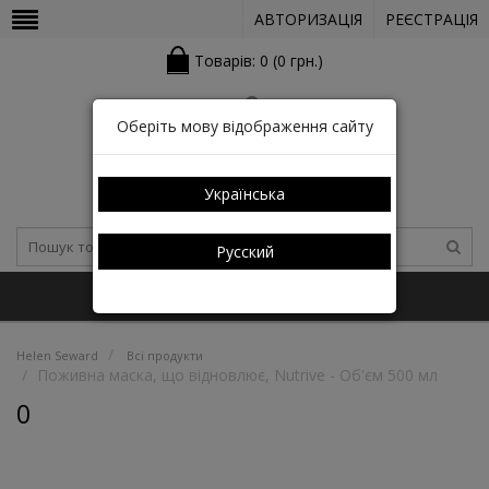
АВТОРИЗАЦІЯ
РЕЄСТРАЦІЯ
Товарів: 0 (0 грн.)
Оберіть мову відображення сайту
Українська
Русский
+38 (050) 352-03-05 (КАТАЛОГ)
Helen Seward
Всі продукти
Поживна маска, що відновлює, Nutrive - Об'єм 500 мл
0