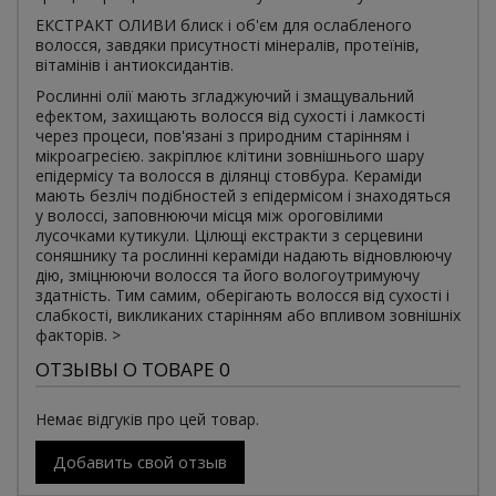
ЕКСТРАКТ ОЛИВИ блиск і об'єм для ослабленого
волосся, завдяки присутності мінералів, протеїнів,
вітамінів і антиоксидантів.
Рослинні олії мають згладжуючий і змащувальний
ефектом, захищають волосся від сухості і ламкості
через процеси, пов'язані з природним старінням і
мікроагресією. закріплює клітини зовнішнього шару
епідермісу та волосся в ділянці стовбура. Кераміди
мають безліч подібностей з епідермісом і знаходяться
у волоссі, заповнюючи місця між ороговілими
лусочками кутикули. Цілющі екстракти з серцевини
соняшнику та рослинні кераміди надають відновлюючу
дію, зміцнюючи волосся та його вологоутримуючу
здатність. Тим самим, оберігають волосся від сухості і
слабкості, викликаних старінням або впливом зовнішніх
факторів. >
ОТЗЫВЫ О ТОВАРЕ 0
Немає відгуків про цей товар.
Добавить свой отзыв