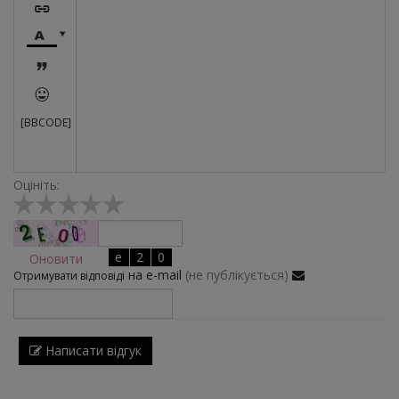





[BBCODE]
Оцініть:
Оновити
на e-mail
(не публікується)
Отримувати відповіді
Написати відгук