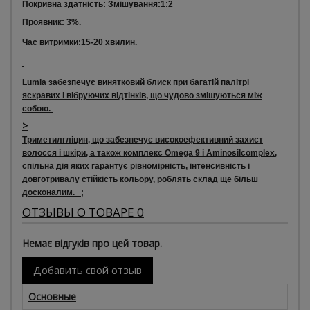
Покривна здатність:
Змішування:
1:2
Проявник:
3%.
Час витримки:
15-20 хвилин.
Lumia
забезпечує винятковий блиск при багатій палітрі
яскравих і вібруючих відтінків, що чудово змішуються між
собою.
>
Триметилгліцин
, що забезпечує високоефективний захист
волосся і шкіри, а також комплекс Omega 9 і Aminosilcomplex,
спільна дія яких гарантує рівномірність, інтенсивність і
довготривалу стійкість кольору, роблять склад ще більш
досконалим. ;
ОТЗЫВЫ О ТОВАРЕ 0
Немає відгуків про цей товар.
Добавить свой отзыв
Основные