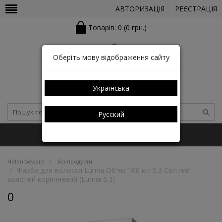
АВТОРИЗАЦІЯ
РЕЄСТРАЦІЯ
Товарів: 0 (0 грн.)
Оберіть мову відображення сайту
Українська
Русский
+38 (050) 352-03-05 (КАТАЛОГ)
Helen Seward
Всі продукти
Фарба для волосся Lumia Об'єм 100 мл 5.3 Світлий
золотий коричневий (Lumia 5.3)
0