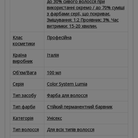
до 30% сивого волосся при
використанні окремо / до 70% суміші
з фарбами серії, що покриває.
Змішування: 1:2 Проявник: 3%. Час
витримки: 15-20 хвилин.
Клас
Професійна
косметики
Країна
Італія
виробник
Об'єм/Вага
100 мл
Серія
Color System Lumia
Тип засобу
Фарба для волосся
Тип фарби
Стійкий перманентний барвник
Категорія
Унісекс
Тип волосся
Для всіх типів волосся