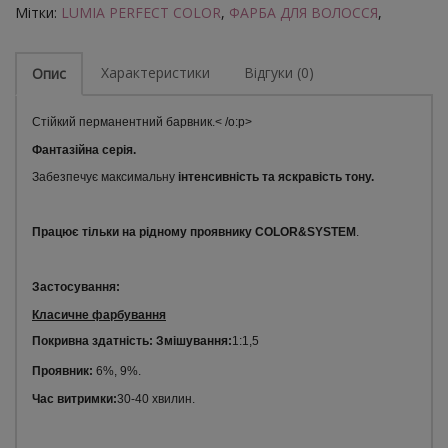
Мітки:
LUMIA PERFECT COLOR
,
ФАРБА ДЛЯ ВОЛОССЯ
,
Характеристики
Відгуки (0)
Опис
Стійкий перманентний барвник.
< /o:p>
Фантазійна серія.
Забезпечує максимальну
інтенсивність та яскравість тону.
Працює тільки на рідному проявнику
COLOR&SYSTEM
.
Застосування:
Класичне фарбування
Покривна здатність:
Змішування:
1:1,5
Проявник:
6%, 9%.
Час витримки:
30-40 хвилин.