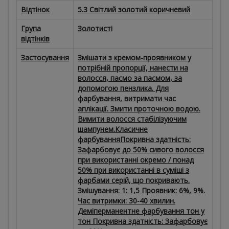
Відтінок
5.3 Світлий золотий коричневий
Група
Золотисті
відтінків
Застосування
Змішати з кремом-проявником у
потрібній пропорції, нанести на
волосся, пасмо за пасмом, за
допомогою пензлика. Для
фарбування, витримати час
аплікації. Змити проточною водою.
Вимити волосся стабілізуючим
шампунем.Класичне
фарбуванняПокривна здатність:
Зафарбовує до 50% сивого волосся
при використанні окремо / понад
50% при використанні в суміші з
фарбами серій, що покривають.
Змішування: 1: 1,5 Проявник: 6%, 9%.
Час витримки: 30-40 хвилин.
Деміперманентне фарбування тон у
тон Покривна здатність: Зафарбовує