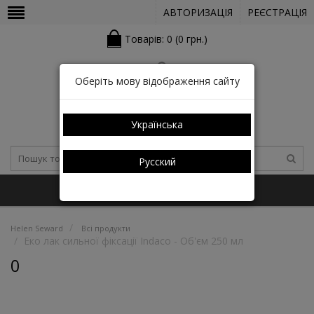
АВТОРИЗАЦІЯ
РЕЄСТРАЦІЯ
Товарів: 0 (0 грн.)
Оберіть мову відображення сайту
Українська
Русский
+38 (050) 352-03-05 (КАТАЛОГ)
Helen Seward
Всі продукти
Еко лак сильної фіксації Indaco - Об'єм 250 мл
0