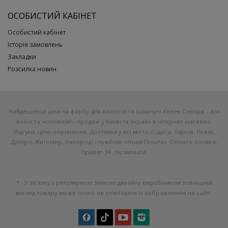
ОСОБИСТИЙ КАБІНЕТ
Особистий кабінет
Історія замовлень
Закладки
Розсилка новин
Найдешевші ціни на фарбу для волосся та шампуні Хелен Севард – для
жінок та чоловіків! - продаж у Києві та Україні в інтернет-магазині.
Відгуки, ціни, порівняння. Доставка у всі міста: (Одеса, Харків, Львів,
Дніпро, Житомир, Ужгород) службою «Нова Пошта». Оплата: готівка,
Приват-24, післяплата.
* - У зв'язку з регулярною зміною дизайну виробником зовнішній
вигляд товару може точно не співпадати із зображенням на сайті.