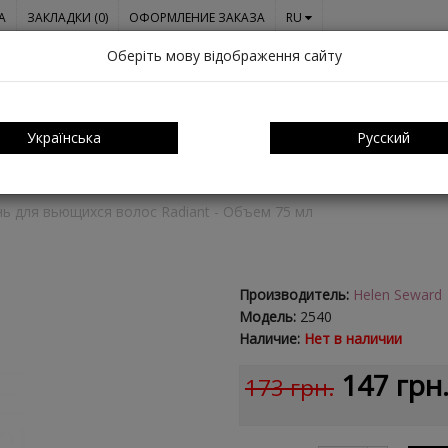
A
ЗАКЛАДКИ (0)
ОФОРМЛЕНИЕ ЗАКАЗА
RU
Оберіть мову відображення сайту
Українська
Русский
ОСАМИ
О НАС
СЕРТИФИКАТЫ
ОПЛАТА И ДОСТАВКА
КО
 для вьющихся волос Radiant - Объем 75 мл
Производитель:
Helen Seward
Модель:
2540
Наличие:
Нет в наличии
147 грн
173 грн.