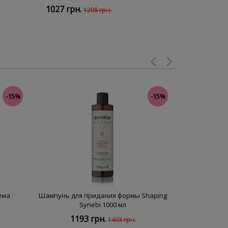
1027 грн.
1208 грн.
-15%
-15%
ёма
Шампунь для придания формы Shaping
Шампунь с
Synebi 1000 мл
Smooth
1193 грн.
119
1403 грн.