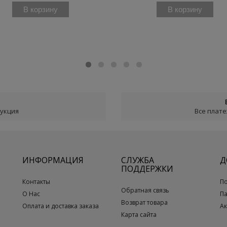
В корзину
В корзину
дукция
Все плат
ИНФОРМАЦИЯ
СЛУЖБА
Д
ПОДДЕРЖКИ
Контакты
П
Обратная связь
О Нас
П
Возврат товара
Оплата и доставка заказа
А
Карта сайта