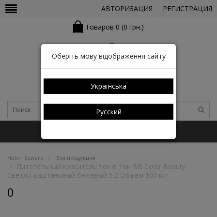
АВТОРИЗАЦИЯ
РЕГИСТРАЦИЯ
Товаров 0 (0 грн.)
Оберіть мову відображення сайту
Українська
Русский
+38 (050) 352-03-05 (КАТАЛОГ)
Helen Seward
Вся продукция
Питательный краситель тон в тон BB Color Beauty
Светло-каштановый бежевый 5.2 Объем 100 мл
0