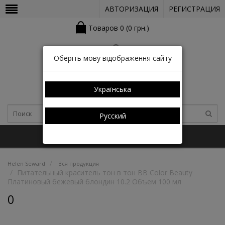
АВТОРИЗАЦИЯ
РЕГИСТРАЦИЯ
Товаров 0 (0 грн.)
Оберіть мову відображення сайту
Українська
Русский
+38 (050) 352-03-05 (КАТАЛОГ)
Helen Seward
Вся продукция
Питательный краситель тон в тон BB Color Beauty
Платиновый бежевый блондин 10.2 Объем 100 мл
0