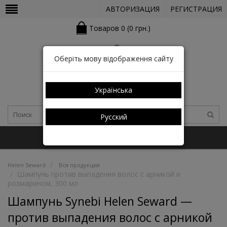
АВТОРИЗАЦИЯ
РЕГИСТРАЦИЯ
Товаров 0 (0 грн.)
Оберіть мову відображення сайту
Українська
Русский
+38 (050) 352-03-05 (КАТАЛОГ)
Helen Seward
Вся продукция
Шампунь против выпадения волос с арникой и
розмарином, 300 мл
Шампунь Synebi Helen Seward —
против выпадения волос с арникой