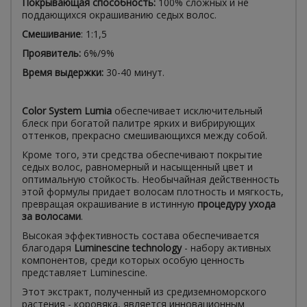
Покрывающая способность:
100% сложных и не
поддающихся окрашиванию седых волос.
Смешивание
: 1:1,5
Проявитель:
6%/9%
Время выдержки:
30-40 минут.
Color System Lumia
обеспечивает исключительный
блеск при богатой палитре ярких и вибрирующих
оттенков, прекрасно смешивающихся между собой.
Кроме того, эти средства обеспечивают покрытие
седых волос, равномерный и насыщенный цвет и
оптимальную стойкость. Необычайная действенность
этой формулы придает волосам плотность и мягкость,
превращая окрашивание в истинную
процедуру ухода
за волосами
.
Высокая эффективность состава обеспечивается
благодаря
Luminescine technology
- набору активных
компонентов, среди которых особую ценность
представляет Luminescine.
Этот экстракт, полученный из средиземноморского
растения - коровяка, является инновационным