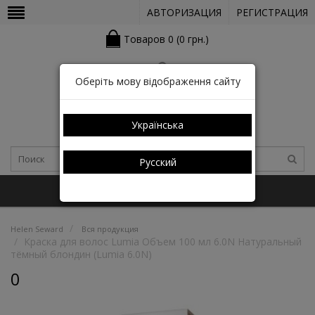
АВТОРИЗАЦИЯ
РЕГИСТРАЦИЯ
Товаров 0 (0 грн.)
Оберіть мову відображення сайту
Українська
Русский
+38 (050) 352-03-05 (КАТАЛОГ)
Helen Seward
Вся продукция
Краска для волос Lumia Объем 100 мл 6.0N Натуральный
тёмный блондин (Lumia 6.0N)
0