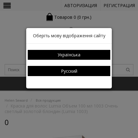
АВТОРИЗАЦИЯ
РЕГИСТРАЦИЯ
Товаров 0 (0 грн.)
Оберіть мову відображення сайту
Українська
Русский
+38 (050) 352-03-05 (КАТАЛОГ)
Helen Seward
Вся продукция
Краска для волос Lumia Объем 100 мл 1003 Очень
светлый золотой блондин (Lumia 1003)
0