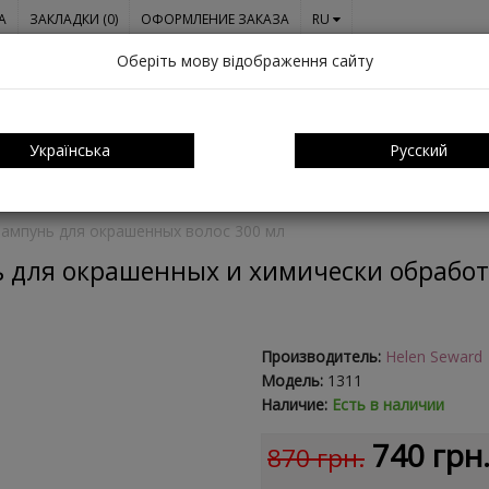
A
ЗАКЛАДКИ (0)
ОФОРМЛЕНИЕ ЗАКАЗА
RU
Оберіть мову відображення сайту
Українська
Русский
ОСАМИ
О НАС
СЕРТИФИКАТЫ
ОПЛАТА И ДОСТАВКА
КО
ампунь для окрашенных волос 300 мл
 для окрашенных и химически обработ
Производитель:
Helen Seward
Модель:
1311
Наличие:
Есть в наличии
740 грн
870 грн.