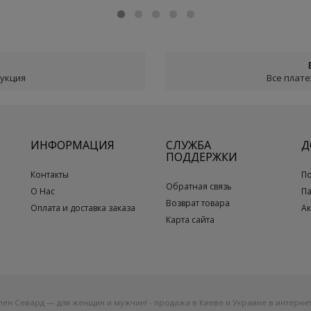
дукция
Все плат
ИНФОРМАЦИЯ
СЛУЖБА
Д
ПОДДЕРЖКИ
Контакты
П
Обратная связь
О Нас
П
Возврат товара
Оплата и доставка заказа
А
Карта сайта
ен Севард — для женщин и мужчин! - продажа в Киеве и Украине в интернет