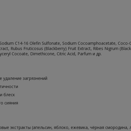
 Sodium C14-16 Olefin Sulfonate, Sodium Cocoamphoacetate, Coco-Glu
tract, Rubus Fruticosus (Blackberry) Fruit Extract, Ribes Nigrum (Black
ceryl Cocoate, Dimethicone, Citric Acid, Parfum и др.
 удаление загрязнений
тичности
и блеск
го сияния
вые экстракты (апельсин, яблоко, ежевика, чёрная смородина,