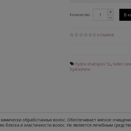
В к
Количество
0 отзывов
hydra shampoo 5s
,
helen se
hydrashine
химически обработанных волос. Обеспечивает мягкое очищение
ю блеска и эластичности волос. Не является лечебным средств