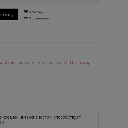
В закладки
орзину
В сравнение
ward mediter
,
color protection
,
colored hair care
,
 средней интенсивности и способствует
ом.