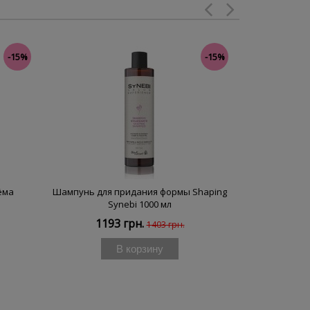
-15%
-15%
ёма
Шампунь для придания формы Shaping
Шампунь с
Synebi 1000 мл
Smooth
1193 грн.
119
1403 грн.
В корзину