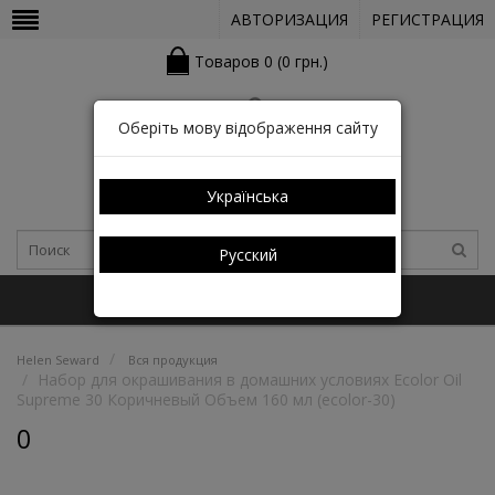
АВТОРИЗАЦИЯ
РЕГИСТРАЦИЯ
Товаров 0 (0 грн.)
Оберіть мову відображення сайту
Українська
Русский
+38 (050) 352-03-05 (КАТАЛОГ)
Helen Seward
Вся продукция
Набор для окрашивания в домашних условиях Ecolor Oil
Supreme 30 Коричневый Объем 160 мл (ecolor-30)
0