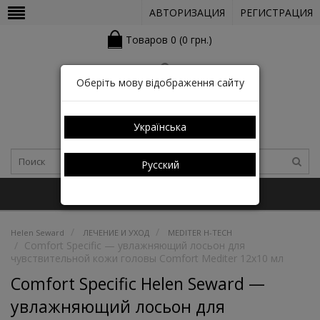
АВТОРИЗАЦИЯ
РЕГИСТРАЦИЯ
Товаров 0 (0 грн.)
Оберіть мову відображення сайту
Українська
Русский
+38 (050) 352-03-05 (КАТАЛОГ)
Helen Seward
ЛЕЧЕНИЕ И УХОД
MEDITER H-TECH
Comfort Specific — увлажняющий лосьон для
чувствительной кожи головы Comfort Mediter 12х10 мл
Comfort Specific Helen Seward —
увлажняющий лосьон для