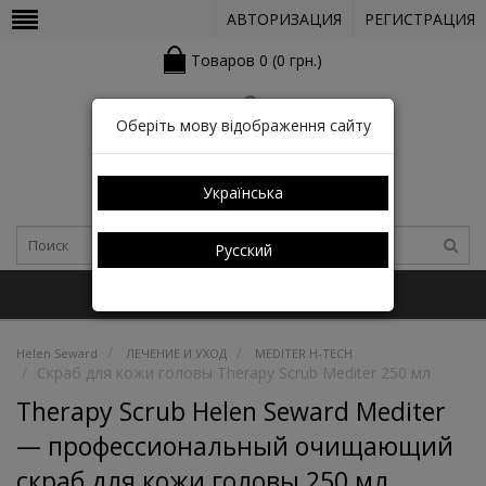
АВТОРИЗАЦИЯ
РЕГИСТРАЦИЯ
Товаров 0 (0 грн.)
Оберіть мову відображення сайту
Українська
Русский
+38 (050) 352-03-05 (КАТАЛОГ)
Helen Seward
ЛЕЧЕНИЕ И УХОД
MEDITER H-TECH
Скраб для кожи головы Therapy Scrub Mediter 250 мл
Therapy Scrub Helen Seward Mediter
— профессиональный очищающий
скраб для кожи головы 250 мл