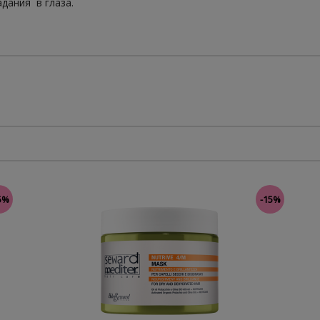
адания в глаза.
5%
-15%