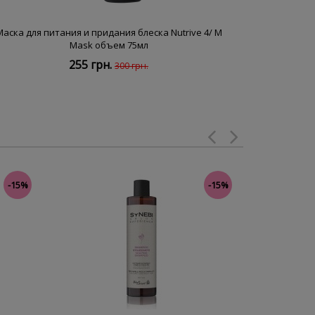
Маска для питания и придания блеска Nutrive 4/ M
Маска для 
Mask объем 75мл
255 грн.
300 грн.
-15%
-15%