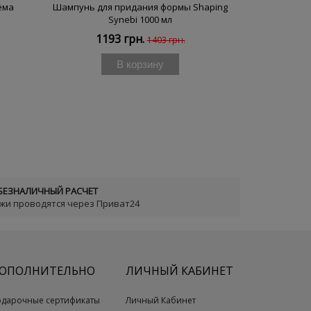
ёма
Шампунь для придания формы Shaping
Шампунь с
Synebi 1000 мл
Smooth
1193 грн.
119
1403 грн.
В корзину
БЕЗНАЛИЧНЫЙ РАСЧЕТ
ежи проводятся через Приват24
ОПОЛНИТЕЛЬНО
ЛИЧНЫЙ КАБИНЕТ
одарочные сертификаты
Личный Кабинет