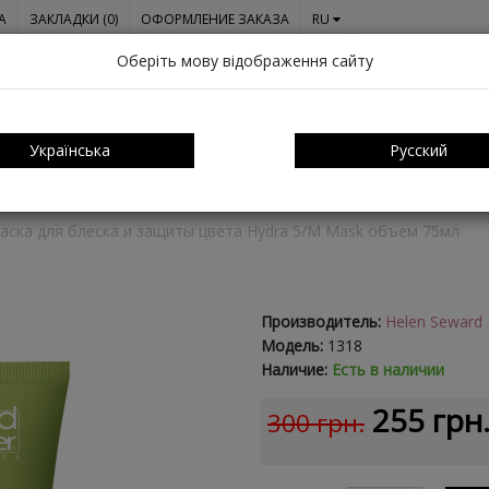
A
ЗАКЛАДКИ (0)
ОФОРМЛЕНИЕ ЗАКАЗА
RU
Оберіть мову відображення сайту
Українська
Русский
ОСАМИ
О НАС
СЕРТИФИКАТЫ
ОПЛАТА И ДОСТАВКА
КО
аска для блеска и защиты цвета Hydra 5/M Mask объем 75мл
Производитель:
Helen Seward
Модель:
1318
Наличие:
Есть в наличии
255 грн
300 грн.